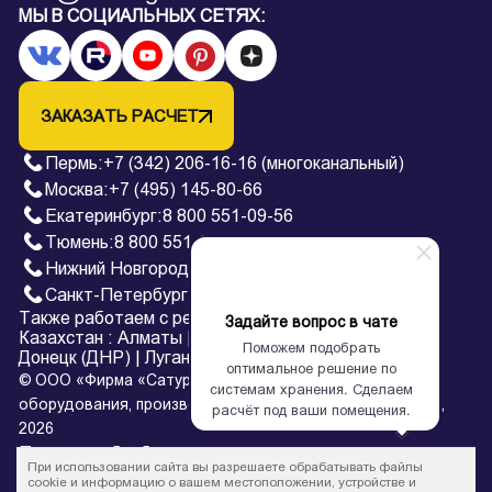
МЫ В СОЦИАЛЬНЫХ СЕТЯХ:
ЗАКАЗАТЬ РАСЧЕТ
Пермь
:
+7 (342) 206-16-16 (многоканальный)
Москва:
+7 (495) 145-80-66
Екатеринбург
:
8 800 551-09-56
Тюмень
:
8 800 551-09-56
Нижний Новгород
:
8 800 551-09-56
Санкт-Петербург
:
8 800 551-09-56
Также работаем с регионами:
Задайте вопрос в чате
Казахстан
:
Алматы
|
Астана
Поможем подобрать
Донецк (ДНР)
|
Луганск (ЛНР)
оптимальное решение по
© ООО «Фирма «Сатурн» — завод архивного
системам хранения. Сделаем
оборудования, производство металлических стеллажей,
расчёт под ваши помещения.
2026
Политика обработки персональных данных
При использовании сайта вы разрешаете обрабатывать файлы
* Все цены на сайте в процессе обновления и не являются
cookie и информацию о вашем местоположении, устройстве и