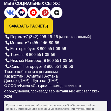
МЫ В СОЦИАЛЬНЫХ СЕТЯХ:
ЗАКАЗАТЬ РАСЧЕТ
Пермь
:
+7 (342) 206-16-16 (многоканальный)
Москва:
+7 (495) 145-80-66
Екатеринбург
:
8 800 551-09-56
Тюмень
:
8 800 551-09-56
Нижний Новгород
:
8 800 551-09-56
Санкт-Петербург
:
8 800 551-09-56
Также работаем с регионами:
Казахстан
:
Алматы
|
Астана
Донецк (ДНР)
|
Луганск (ЛНР)
© ООО «Фирма «Сатурн» — завод архивного
оборудования, производство металлических стеллажей,
2026
Политика обработки персональных данных
При использовании сайта вы разрешаете обрабатывать файлы
* Все цены на сайте в процессе обновления и не являются
cookie и информацию о вашем местоположении, устройстве и