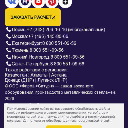
ЗАКАЗАТЬ РАСЧЕТ
Пермь
:
+7 (342) 206-16-16 (многоканальный)
Москва:
+7 (495) 145-80-66
Екатеринбург
:
8 800 551-09-56
Тюмень
:
8 800 551-09-56
Нижний Новгород
:
8 800 551-09-56
Санкт-Петербург
:
8 800 551-09-56
Также работаем с регионами:
Казахстан
:
Алматы
|
Астана
Донецк (ДНР)
|
Луганск (ЛНР)
© ООО «Фирма «Сатурн» — завод архивного
оборудования, производство металлических стеллажей,
2026
Политика обработки персональных данных
При использовании сайта вы разрешаете обрабатывать файлы
* Все цены на сайте в процессе обновления и не являются
cookie и информацию о вашем местоположении, устройстве и
поведении на сайте для улучшения его работы и таргетированной
офертой.
рекламы. Для отказа от обработки данных просто закройте сайт.