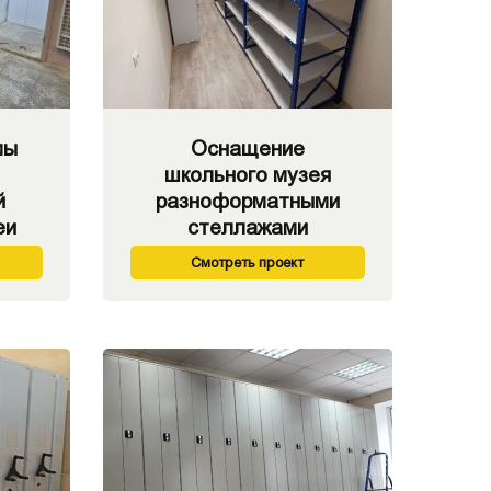
мы
Оснащение
школьного музея
й
разноформатными
еи
стеллажами
Смотреть проект