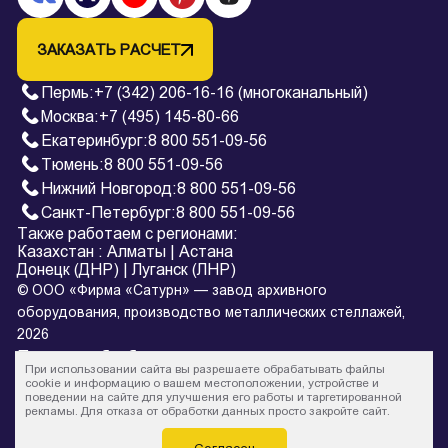
ЗАКАЗАТЬ РАСЧЕТ
Пермь
:
+7 (342) 206-16-16 (многоканальный)
Москва:
+7 (495) 145-80-66
Екатеринбург
:
8 800 551-09-56
Тюмень
:
8 800 551-09-56
Нижний Новгород
:
8 800 551-09-56
Санкт-Петербург
:
8 800 551-09-56
Также работаем с регионами:
Казахстан
:
Алматы
|
Астана
Донецк (ДНР)
|
Луганск (ЛНР)
© ООО «Фирма «Сатурн» — завод архивного
оборудования, производство металлических стеллажей,
2026
Политика обработки персональных данных
При использовании сайта вы разрешаете обрабатывать файлы
* Все цены на сайте в процессе обновления и не являются
cookie и информацию о вашем местоположении, устройстве и
поведении на сайте для улучшения его работы и таргетированной
офертой.
рекламы. Для отказа от обработки данных просто закройте сайт.