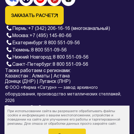
ЗАКАЗАТЬ РАСЧЕТ
Пермь
:
+7 (342) 206-16-16 (многоканальный)
Москва:
+7 (495) 145-80-66
Екатеринбург
:
8 800 551-09-56
Тюмень
:
8 800 551-09-56
Нижний Новгород
:
8 800 551-09-56
Санкт-Петербург
:
8 800 551-09-56
Также работаем с регионами:
Казахстан
:
Алматы
|
Астана
Донецк (ДНР)
|
Луганск (ЛНР)
© ООО «Фирма «Сатурн» — завод архивного
оборудования, производство металлических стеллажей,
2026
Политика обработки персональных данных
При использовании сайта вы разрешаете обрабатывать файлы
* Все цены на сайте в процессе обновления и не являются
cookie и информацию о вашем местоположении, устройстве и
поведении на сайте для улучшения его работы и таргетированной
офертой.
рекламы. Для отказа от обработки данных просто закройте сайт.