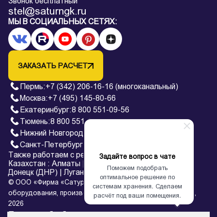
Звонок бесплатный
stel@saturngk.ru
МЫ В СОЦИАЛЬНЫХ СЕТЯХ:
ЗАКАЗАТЬ РАСЧЕТ
Пермь
:
+7 (342) 206-16-16 (многоканальный)
Москва:
+7 (495) 145-80-66
Екатеринбург
:
8 800 551-09-56
Тюмень
:
8 800 551-09-56
Нижний Новгород
:
8 800 551-09-56
Санкт-Петербург
:
8 800 551-09-56
Также работаем с регионами:
Задайте вопрос в чате
Казахстан
:
Алматы
|
Астана
Поможем подобрать
Донецк (ДНР)
|
Луганск (ЛНР)
оптимальное решение по
© ООО «Фирма «Сатурн» — завод архивного
системам хранения. Сделаем
оборудования, производство металлических стеллажей,
расчёт под ваши помещения.
2026
Политика обработки персональных данных