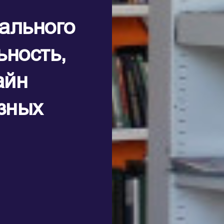
ального
ьность,
айн
азных