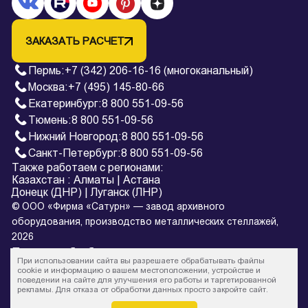
ЗАКАЗАТЬ РАСЧЕТ
Пермь
:
+7 (342) 206-16-16 (многоканальный)
Москва:
+7 (495) 145-80-66
Екатеринбург
:
8 800 551-09-56
Тюмень
:
8 800 551-09-56
Нижний Новгород
:
8 800 551-09-56
Санкт-Петербург
:
8 800 551-09-56
Также работаем с регионами:
Казахстан
:
Алматы
|
Астана
Донецк (ДНР)
|
Луганск (ЛНР)
© ООО «Фирма «Сатурн» — завод архивного
оборудования, производство металлических стеллажей,
2026
Политика обработки персональных данных
При использовании сайта вы разрешаете обрабатывать файлы
* Все цены на сайте в процессе обновления и не являются
cookie и информацию о вашем местоположении, устройстве и
поведении на сайте для улучшения его работы и таргетированной
офертой.
рекламы. Для отказа от обработки данных просто закройте сайт.