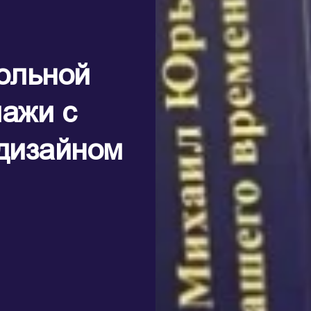
ольной
лажи с
дизайном